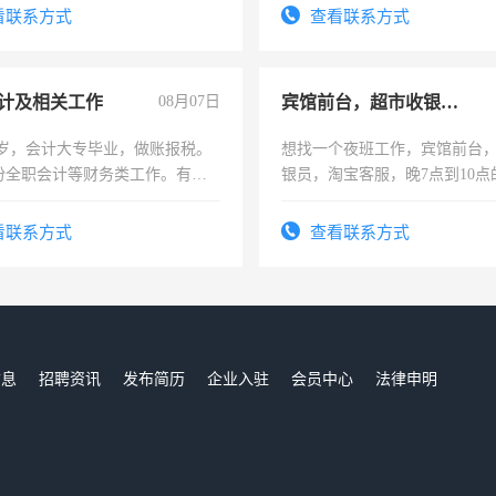
电话
看联系方式
查看联系方式
计及相关工作
08月07日
宾馆前台，超市收银员，淘宝客服
7岁，会计大专毕业，做账报税。
想找一个夜班工作，宾馆前台
份全职会计等财务类工作。有会
银员，淘宝客服，晚7点到10点
工，麻烦看到的老板加我微信
号同微信
看联系方式
查看联系方式
信息
招聘资讯
发布简历
企业入驻
会员中心
法律申明
们