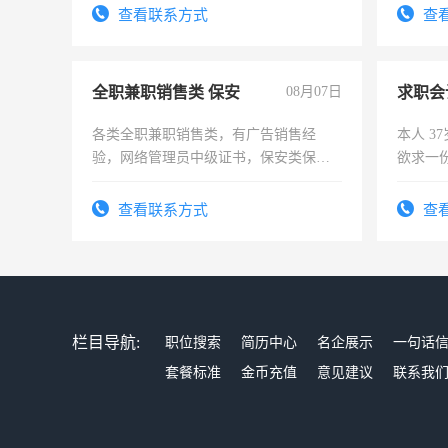
查看联系方式
查
全职兼职销售类 保安
08月07日
求职会
各类全职兼职销售类，有广告销售经
本人 3
验，网络管理员中级证书，保安类保安
欲求一
队长，形象岗或幼儿园保安，维修水电
计证
有高低压电工证和十几年工作经验
查看联系方式
查
栏目导航:
职位搜索
简历中心
名企展示
一句话
套餐标准
金币充值
意见建议
联系我