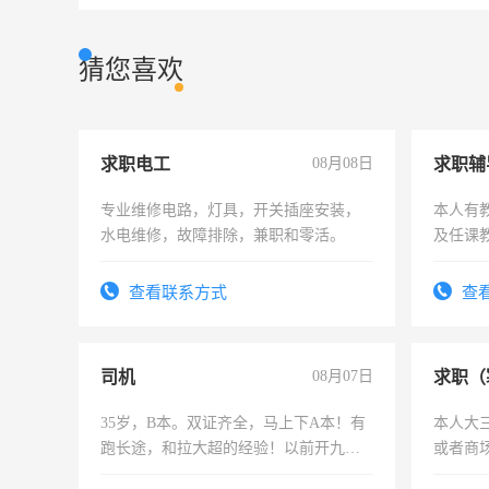
猜您喜欢
求职电工
08月08日
求职辅
专业维修电路，灯具，开关插座安装，
本人有
水电维修，故障排除，兼职和零活。
及任课
师，求
查看联系方式
查
司机
08月07日
求职（
35岁，B本。双证齐全，马上下A本！有
本人大
跑长途，和拉大超的经验！以前开九米
或者商
六，渣土车