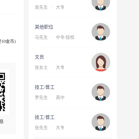
吴先生
·
大专
其他职位
马先生
·
中专/技校
10金币)
文员
张女士
·
大专
技工/普工
罗先生
·
高中
技工/普工
息
张先生
·
大专