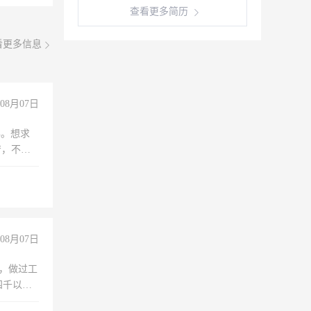
查看更多简历
看更多信息
08月07日
年。想求
苦，不怕
08月07日
)，做过工
四千以
保险勿扰