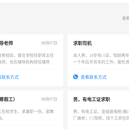
查
导老师
08月07日
求职司机
教育经验，曾在学校任职班主任
本人男，24岁有c1证，驾龄两
教师，也在辅导机构担任辅导教
一个年后开货车的工作，能吃
周一至周五辅导老师的工作
加班。
看联系方式
查看联系方式
寒假工）
08月07日
男，有电工证求职
三在校学生，求兼职一份，家教
男，有电工证，会组装电柜(箱
场。
厂维修；C1驾照，找个工资在
上，枣强县以外需要有住宿，